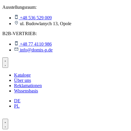
Skip
Ausstellungsraum:
to
content
+48 536 529 009
ul. Budowlanych 13, Opole
B2B-VERTRIEB:
+48 77 4110 986
info@domix-p.de
Kataloge
Über uns
Reklamationen
Wissensbasis
DE
PL