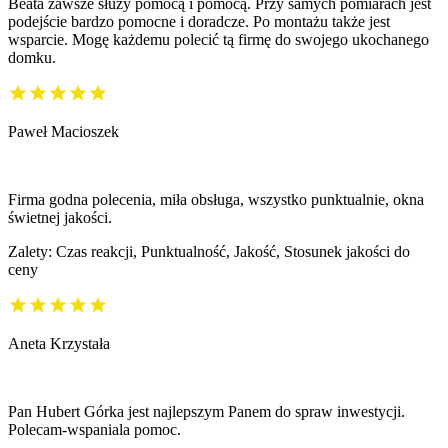
Beata zawsze służy pomocą i pomocą. Przy samych pomiarach jest
podejście bardzo pomocne i doradcze. Po montażu także jest
wsparcie. Mogę każdemu polecić tą firmę do swojego ukochanego
domku.
Paweł Macioszek
Firma godna polecenia, miła obsługa, wszystko punktualnie, okna
świetnej jakości.
Zalety: Czas reakcji, Punktualność, Jakość, Stosunek jakości do
ceny
Aneta Krzystała
Pan Hubert Górka jest najlepszym Panem do spraw inwestycji.
Polecam-wspaniala pomoc.